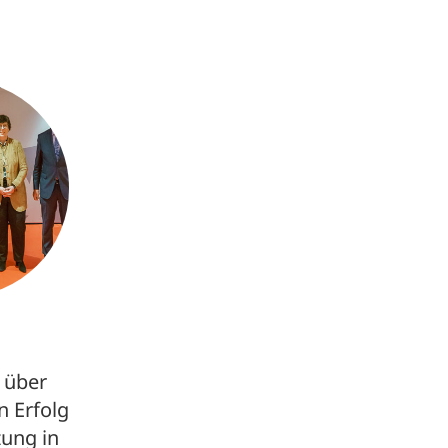
 über
n Erfolg
zung in