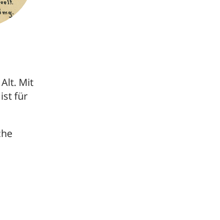
lt. Mit
st für
che